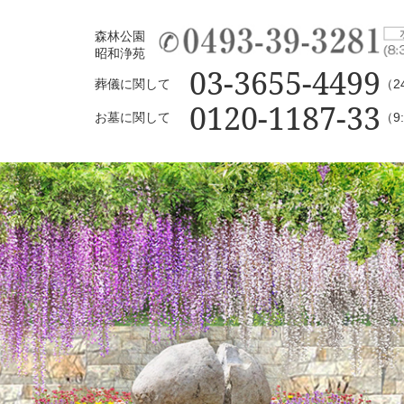
森林公園
昭和浄苑
03-3655-4499
葬儀に関して
（2
0120-1187-33
お墓に関して
（9