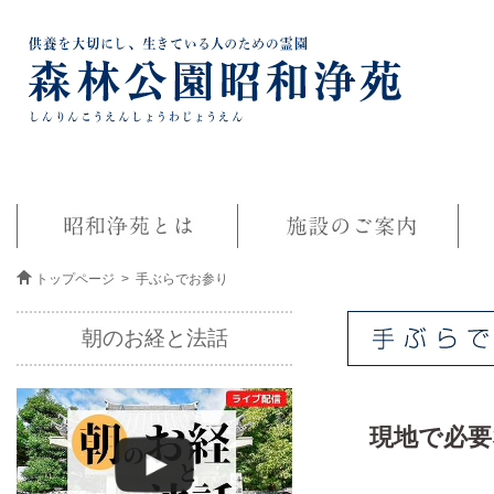
トップページ
> 手ぶらでお参り
朝のお経と法話
現地で必